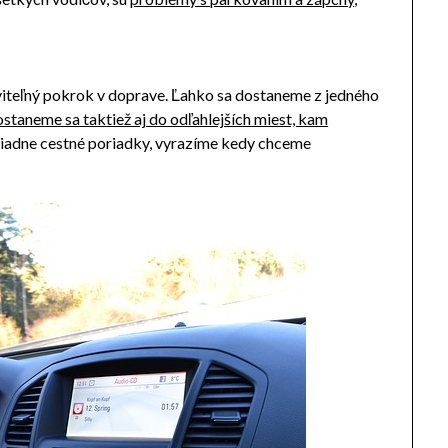
viteľný pokrok v doprave. Ľahko sa dostaneme z jedného
staneme sa taktiež aj do odľahlejších miest, kam
žiadne cestné poriadky, vyrazíme kedy chceme