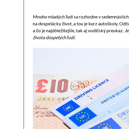
Mnoho mladých ľudí sa rozhodne v sedemnástich-
na dospelácky život, a tou je kurz autoškoly. Odt
a čo je najdôležitejšie, tak aj vodičský preukaz.
Je
života dospelých ľudí.