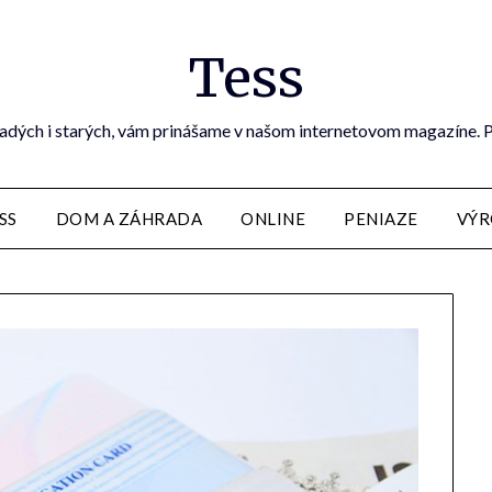
Tess
dých i starých, vám prinášame v našom internetovom magazíne. Preč
SS
DOM A ZÁHRADA
ONLINE
PENIAZE
VÝR