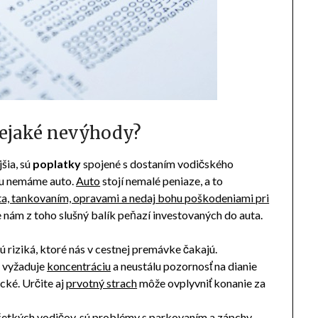
nejaké nevýhody?
šia, sú
poplatky
spojené s dostaním vodičského
mu nemáme auto.
Auto
stojí nemalé peniaze, a to
a, tankovaním, opravami a nedaj bohu poškodeniami pri
e nám z toho slušný balík peňazí investovaných do auta.
 riziká, ktoré nás v cestnej premávke čakajú.
si vyžaduje
koncentráciu
a neustálu pozornosť na dianie
cké. Určite aj
prvotný strach
môže ovplyvniť konanie za
šetkých vodičov, sú
problémy s parkovaním a zápchy
,