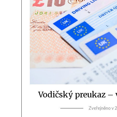
Vodičský preukaz – 
Zveřejněno v
2