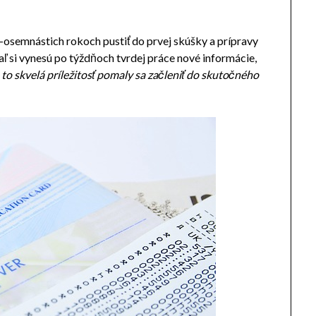
osemnástich rokoch pustiť do prvej skúšky a prípravy
iaľ si vynesú po týždňoch tvrdej práce nové informácie,
 to skvelá príležitosť pomaly sa začleniť do skutočného