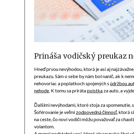
Prináša vodičský preukaz 
Hneď prvou nevýhodou, ktorá je asi aj najzávažnej
preukazu. Sám o sebe by nám bol nanič, ak k ne
nehovoriac a poplatkoch spojených s
údržbou aut
nehode
. K tomu sa priráta
poistka
za auto, a vyjd
Ďalšími nevýhodami, ktoré stoja za spomenutie, sú
Šoférovanie je veľmi
zodpovedná činnosť
, ktorá 
na ceste, čo noví vodiči môžu považovať za chaoti
volantom.
A menej podstatné veci, ktoré ale rovnako štvú v