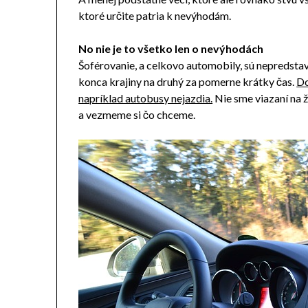
ktoré určite patria k nevýhodám.
No nie je to všetko len o nevýhodách
Šoférovanie, a celkovo automobily, sú nepredsta
konca krajiny na druhý za pomerne krátky čas.
Do
napríklad autobusy nejazdia.
Nie sme viazaní na 
a vezmeme si čo chceme.