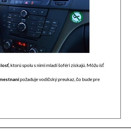
losť
, ktorú spolu s nimi mladí šoféri získajú. Môžu ísť
mestnaní
požaduje vodičský preukaz, čo bude pre