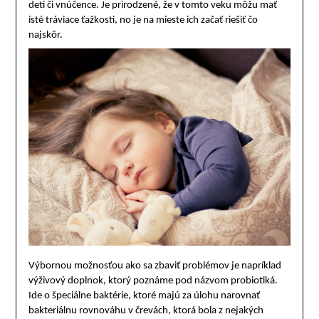
deti či vnúčence. Je prirodzené, že v tomto veku môžu mať
isté tráviace ťažkosti, no je na mieste ich začať riešiť čo
najskôr.
Výbornou možnosťou ako sa zbaviť problémov je napríklad
výživový doplnok, ktorý poznáme pod názvom probiotiká.
Ide o špeciálne baktérie, ktoré majú za úlohu narovnať
bakteriálnu rovnováhu v črevách, ktorá bola z nejakých