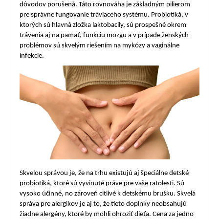
dôvodov porušená. Táto rovnováha je základným pilierom
pre správne fungovanie tráviaceho systému. Probiotiká, v
ktorých sú hlavná zložka laktobacily, sú prospešné okrem
trávenia aj na pamäť, funkciu mozgu a v prípade ženských
problémov sú skvelým riešením na mykózy a vaginálne
infekcie.
Skvelou správou je, že na trhu existujú aj špeciálne detské
probiotiká, ktoré sú vyvinuté práve pre vaše ratolesti. Sú
vysoko účinné, no zároveň citlivé k detskému brušku. Skvelá
správa pre alergikov je aj to, že tieto doplnky neobsahujú
žiadne alergény, ktoré by mohli ohroziť dieťa. Cena za jedno