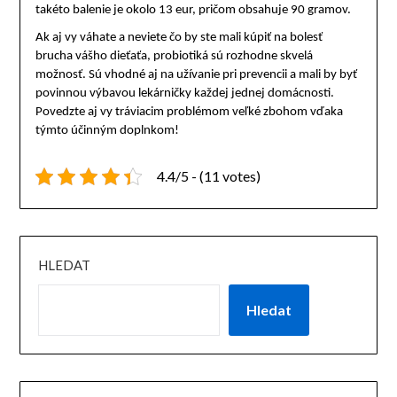
takéto balenie je okolo 13 eur, pričom obsahuje 90 gramov.
Ak aj vy váhate a neviete čo by ste mali kúpiť na bolesť
brucha vášho dieťaťa, probiotiká sú rozhodne skvelá
možnosť. Sú vhodné aj na užívanie pri prevencii a mali by byť
povinnou výbavou lekárničky každej jednej domácnosti.
Povedzte aj vy tráviacim problémom veľké zbohom vďaka
týmto účinným doplnkom!
4.4/5 - (11 votes)
HLEDAT
Hledat