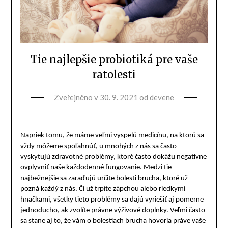
Tie najlepšie probiotiká pre vaše
ratolesti
Zveřejněno v
30. 9. 2021
od
devene
Napriek tomu, že máme veľmi vyspelú medicínu, na ktorú sa
vždy môžeme spoľahnúť, u mnohých z nás sa často
vyskytujú zdravotné problémy, ktoré často dokážu negatívne
ovplyvniť naše každodenné fungovanie. Medzi tie
najbežnejšie sa zaraďujú určite bolesti brucha, ktoré už
pozná každý z nás. Či už trpíte zápchou alebo riedkymi
hnačkami, všetky tieto problémy sa dajú vyriešiť aj pomerne
jednoducho, ak zvolíte právne výživové doplnky. Veľmi často
sa stane aj to, že vám o bolestiach brucha hovoria práve vaše