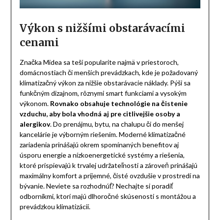
Výkon s nižšími obstarávacími
cenami
Značka Midea sa teší popularite najmä v priestoroch,
domácnostiach či menších prevádzkach, kde je požadovaný
klimatizačný výkon za nižšie obstarávacie náklady. Pýši sa
funkčným dizajnom, rôznymi smart funkciami a vysokým
výkonom.
Rovnako obsahuje technológie na čistenie
vzduchu, aby bola vhodná aj pre citlivejšie osoby a
alergikov
. Do prenájmu, bytu, na chalupu či do menšej
kancelárie je výborným riešením. Moderné klimatizačné
zariadenia prinášajú okrem spomínaných benefitov aj
úsporu energie a nízkoenergetické systémy a riešenia,
ktoré prispievajú k trvalej udržateľnosti a zároveň prinášajú
maximálny komfort a príjemné, čisté ovzdušie v prostredí na
bývanie. Neviete sa rozhodnúť? Nechajte si poradiť
odborníkmi, ktorí majú dlhoročné skúsenosti s montážou a
prevádzkou klimatizácií.