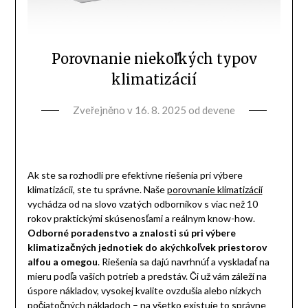
Porovnanie niekoľkých typov
klimatizácií
Zveřejněno v
16. 8. 2025
od
devene
Ak ste sa rozhodli pre efektívne riešenia pri výbere
klimatizácii, ste tu správne. Naše
porovnanie klimatizácií
vychádza od na slovo vzatých odborníkov s viac než 10
rokov praktickými skúsenosťami a reálnym know-how.
Odborné poradenstvo a znalosti sú pri výbere
klimatizačných jednotiek do akýchkoľvek priestorov
alfou a omegou
. Riešenia sa dajú navrhnúť a vyskladať na
mieru podľa vašich potrieb a predstáv. Či už vám záleží na
úspore nákladov, vysokej kvalite ovzdušia alebo nízkych
počiatočných nákladoch – na všetko existuje to správne