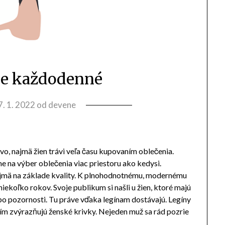
še každodenné
7. 1. 2022
od
devene
o, najmä žien trávi veľa času kupovaním oblečenia.
e na výber oblečenia viac priestoru ako kedysi.
najmä na základe kvality. K plnohodnotnému, modernému
 niekoľko rokov. Svoje publikum si našli u žien, ktoré majú
a po pozornosti. Tu práve vďaka legínam dostávajú. Legíny
 čím zvýrazňujú ženské krivky. Nejeden muž sa rád pozrie