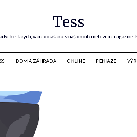
Tess
dých i starých, vám prinášame v našom internetovom magazíne. Preč
SS
DOM A ZÁHRADA
ONLINE
PENIAZE
VÝR