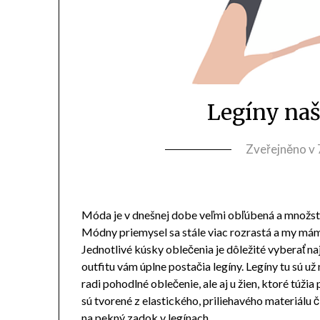
Legíny na
Zveřejněno v
Móda je v dnešnej dobe veľmi obľúbená a množstv
Módny priemysel sa stále viac rozrastá a my mám
Jednotlivé kúsky oblečenia je dôležité vyberať 
outfitu vám úplne postačia legíny. Legíny tu sú už
radi pohodlné oblečenie, ale aj u žien, ktoré túži
sú tvorené z elastického, priliehavého materiálu
na pekný zadok v legínach.