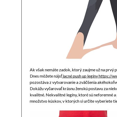
Ak však nemáte zadok, ktorý zaujme už na prvý po
Dnes môžete nájsť
lacné push up legíny https://w
pozostáva z vytvarovanie a zväčšenia akéhokoľve
Dokážu vyčarovať krásnu ženskú postavu za nieko
kvalitné. Nekvalitné legíny, ktoré sú neforemné a
množstvo kúskov, v ktorých si určite vyberiete ti