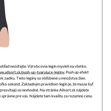
hľad nezúfajte. Výrobcovia legín mysleli na všetko.
ww.allsort.sk/push-up-tvarujuce-leginy
. Push up efekt
k zadku. Tieto legíny sú obľúbené u množstva žien.
ľko sekúnd. Základným pravidlom legín je, že musia byť
 presvitajú sú nevhodné. Na stránke Allsort.sk nájdete
e správne pre vás. Nájdete tam kvalitu za rozumnú cenu.