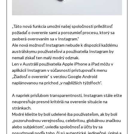
„Táto nová funkcia umožní našej spoločnosti príležitosť
požiadať o overenie sami a porozumieť procesu, ktorý sa
zaoberá overovaním sa v Instagram.“
Ale nová možnosť Instagram nebude k dispozícii každému
austrálskymu používateľovi a používatelia Instagram by
nemali získať ten malý modrý odznak.
Len v Austrálii používatelia Apple iPhone a iPad môžu v
aplikácii Instagram v súčasnosti pristupovať k menu
„Žiadosť o overenie“ s verziou Google Android
naplánovanou na príchod „v najbližších týždňoch“.
A napriek prísľubom transparentnosti, Instagram stále ešte
neupresňuje presné kritériá na overenie situácie na
stránkach.
Modré kliešte by boli udelené iba používateľom, ak by boli
„pozoruhodnou verejnosťou, celebritou, globálnou značkou
alebo subjektom“, uviedla spoločnosť a účty by sa
posudzovali podľa toho, či sú autentické, jedinečné, úplné a