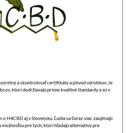
ozretný a skontrolovať certifikáty a pôvod výrobkov. Je
ov, ktorí dodržiavajú prísne kvalitné štandardy a sú v
o H4CBD aj v Slovensku. Ľudia sa čoraz viac zaujímajú
 možnosťou pre tých, ktorí hľadajú alternatívy pre