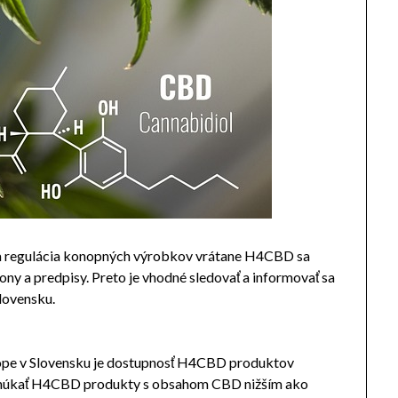
c a regulácia konopných výrobkov vrátane H4CBD sa
ony a predpisy. Preto je vhodné sledovať a informovať sa
lovensku.
nope v Slovensku je dostupnosť H4CBD produktov
onúkať H4CBD produkty s obsahom CBD nižším ako