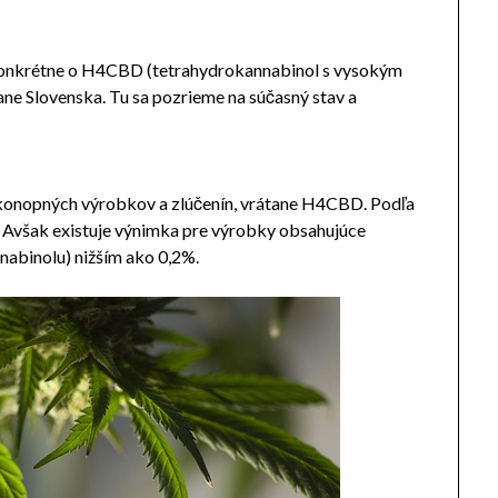
a konkrétne o H4CBD (tetrahydrokannabinol s vysokým
ane Slovenska. Tu sa pozrieme na súčasný stav a
sa konopných výrobkov a zlúčenín, vrátane H4CBD. Podľa
 Avšak existuje výnimka pre výrobky obsahujúce
abinolu) nižším ako 0,2%.