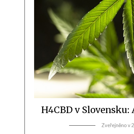
H4CBD v Slovensku: A
Zveřejněno v
2